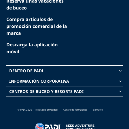
Reserva unas vacaciones
de buceo
Compra artículos de
promoción comercial de la
marca
Descarga la aplicación
móvil
DENTRO DE PADI
keyboard_arrow_down
INFORMACIÓN CORPORATIVA
keyboard_arrow_down
CENTROS DE BUCEO Y RESORTS PADI
keyboard_arrow_down
© PADI 2026
Política de privacidad
Centro de formularios
Contacto