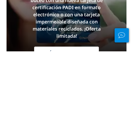
buceo con una nueva tarjeta de
certificación PADI en formato
electrónico o con una tarjeta
impermeable diseñada con
materiales reciclados. ¡Oferta
limitada!
OBTÉN LA TUYA AHORA
Mantén la
conexión tanto
dentro como
fuera del agua