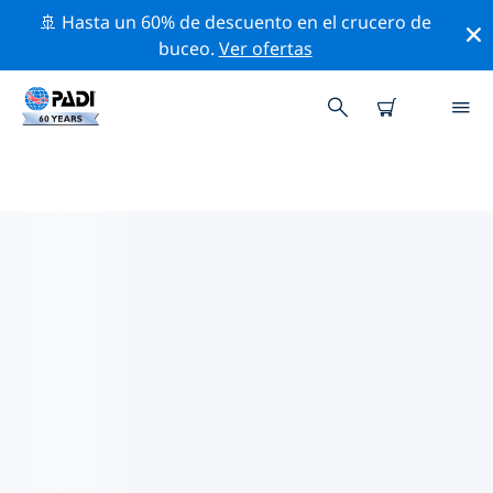
🚢 Hasta un 60% de descuento en el crucero de
buceo.
Ver ofertas
LAS MEJORES ACTIVIDADES
PROFESIONALES CERCA DE
BERKSHIRE
Descubre los eventos y actividades profesionales que
se realizan cerca de Berkshire con la ayuda de los
filtros de arriba o con el mapa interactivo.