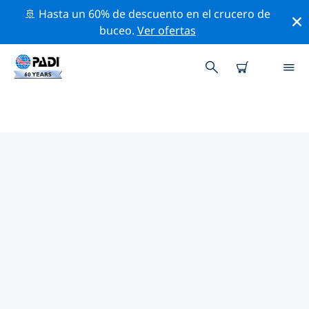
🚢 Hasta un 60% de descuento en el crucero de
buceo.
Ver ofertas
LAS MEJORES ACTIVIDADES
PROFESIONALES CERCA DE
COLUMBUS
Descubre los eventos y actividades profesionales que
se realizan cerca de Columbus con la ayuda de los
filtros de arriba o con el mapa interactivo.