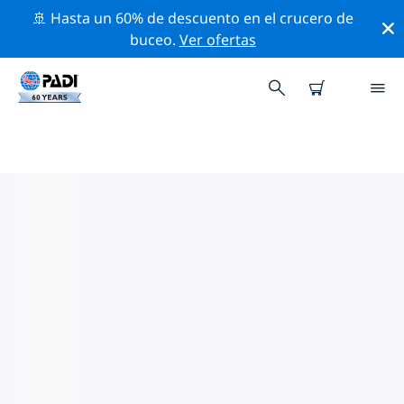
🚢 Hasta un 60% de descuento en el crucero de
buceo.
Ver ofertas
LAS MEJORES ACTIVIDADES
PROFESIONALES CERCA DE
DUBLIN
Descubre los eventos y actividades profesionales que
se realizan cerca de Dublin con la ayuda de los filtros
de arriba o con el mapa interactivo.