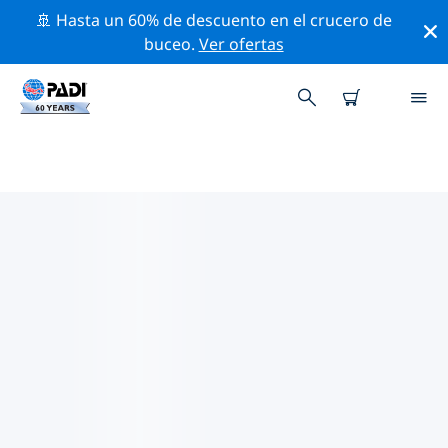
🚢 Hasta un 60% de descuento en el crucero de
buceo.
Ver ofertas
LAS MEJORES ACTIVIDADES
PROFESIONALES CERCA DE
FORT COLLINS
Descubre los eventos y actividades profesionales que
se realizan cerca de Fort Collins con la ayuda de los
filtros de arriba o con el mapa interactivo.