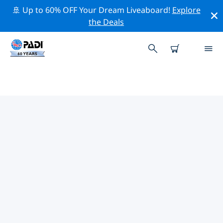
🚢 Up to 60% OFF Your Dream Liveaboard!
Explore
the Deals
TOP PROFESSIONELE
ACTIVITEITEN ROND FORT
COLLINS
Ontdek de professionele activiteiten en evenementen
rond Fort Collins met behulp van de bovenstaande
filters of de interactieve kaart.