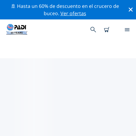
🚢 Hasta un 60% de descuento en el crucero de
buceo.
Ver ofertas
LAS MEJORES ACTIVIDADES
PROFESIONALES CERCA DE
FUJIAN
Descubre los eventos y actividades profesionales que
se realizan cerca de Fujian con la ayuda de los filtros
de arriba o con el mapa interactivo.