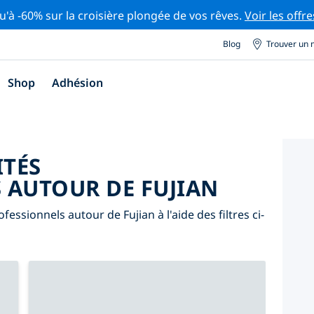
u'à -60% sur la croisière plongée de vos rêves.
Voir les offre
Blog
Trouver un 
Shop
Adhésion
ITÉS
 AUTOUR DE FUJIAN
essionnels autour de Fujian à l'aide des filtres ci-