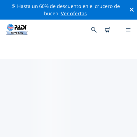
🚢 Hasta un 60% de descuento en el crucero de
buceo.
Ver ofertas
LAS MEJORES ACTIVIDADES
PROFESIONALES CERCA DE
HERNING
Descubre los eventos y actividades profesionales que
se realizan cerca de Herning con la ayuda de los filtros
de arriba o con el mapa interactivo.