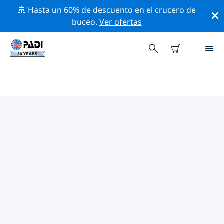
🚢 Hasta un 60% de descuento en el crucero de
buceo.
Ver ofertas
LAS MEJORES ACTIVIDADES
PROFESIONALES CERCA DE
KORNATI
Descubre los eventos y actividades profesionales que
se realizan cerca de Kornati con la ayuda de los filtros
de arriba o con el mapa interactivo.