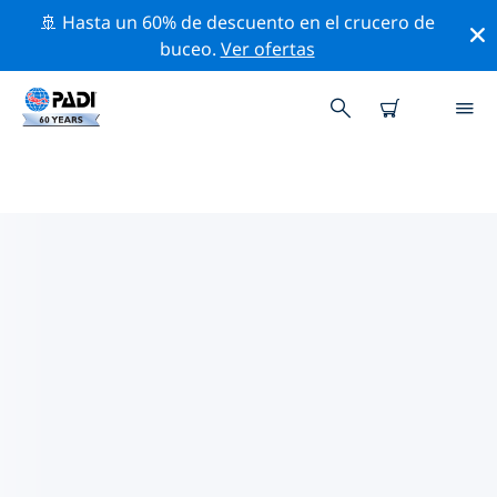
🚢 Hasta un 60% de descuento en el crucero de
buceo.
Ver ofertas
LAS MEJORES ACTIVIDADES
PROFESIONALES CERCA DE
KUNMING
Descubre los eventos y actividades profesionales que
se realizan cerca de Kunming con la ayuda de los
filtros de arriba o con el mapa interactivo.