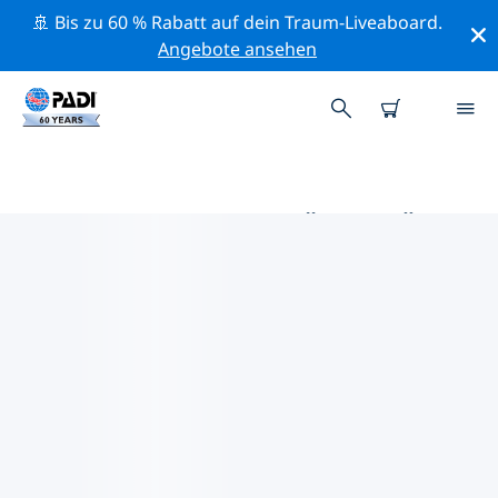
🚢 Bis zu 60 % Rabatt auf dein Traum-Liveaboard.
Angebote ansehen
DIE BESTEN AKTIVITÄTEN FÜR
PROFIS IM UMKREIS VON
KUNMING | PADI
Mithilfe der Filter und der interaktiven Karte kannst du
alle Aktivitäten für professionelle Taucher im Umkreis
von Kunming erkunden.