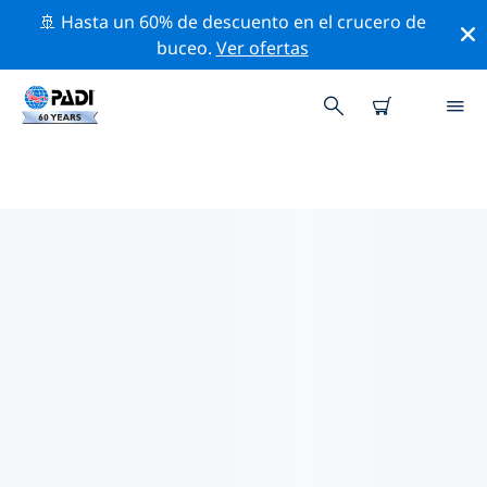
🚢 Hasta un 60% de descuento en el crucero de
buceo.
Ver ofertas
LAS MEJORES ACTIVIDADES
PROFESIONALES CERCA DE
LEMNOS
Descubre los eventos y actividades profesionales que
se realizan cerca de Lemnos con la ayuda de los filtros
de arriba o con el mapa interactivo.