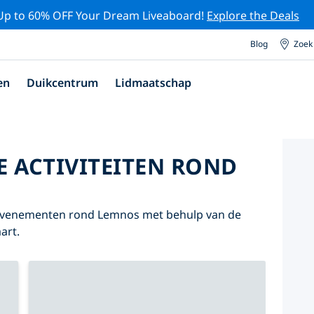
Up to 60% OFF Your Dream Liveaboard!
Explore the Deals
Blog
Zoek
en
Duikcentrum
Lidmaatschap
E ACTIVITEITEN ROND
n evenementen rond Lemnos met behulp van de
art.