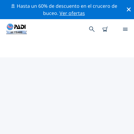
🚢 Hasta un 60% de descuento en el crucero de
buceo.
Ver ofertas
LAS MEJORES ACTIVIDADES
PROFESIONALES CERCA DE
OTTAWA
Descubre los eventos y actividades profesionales que
se realizan cerca de Ottawa con la ayuda de los filtros
de arriba o con el mapa interactivo.