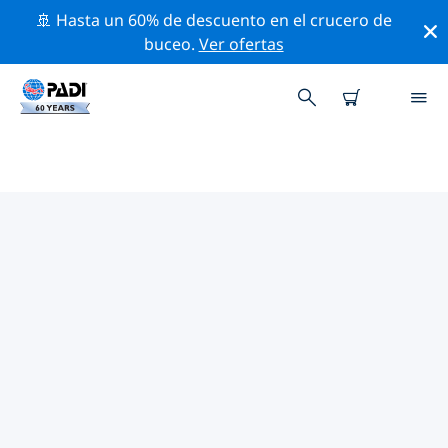
🚢 Hasta un 60% de descuento en el crucero de
buceo.
Ver ofertas
LAS MEJORES ACTIVIDADES
PROFESIONALES CERCA DE
PADANG BAI
Descubre los eventos y actividades profesionales que
se realizan cerca de Padang Bai con la ayuda de los
filtros de arriba o con el mapa interactivo.