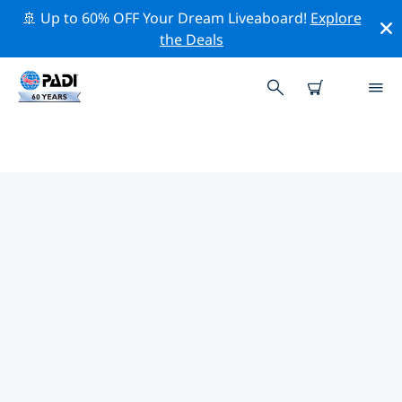
🚢 Up to 60% OFF Your Dream Liveaboard!
Explore
the Deals
TOP PROFESSIONELE
ACTIVITEITEN ROND PADANG
BAI
Ontdek de professionele activiteiten en evenementen
rond Padang Bai met behulp van de bovenstaande
filters of de interactieve kaart.