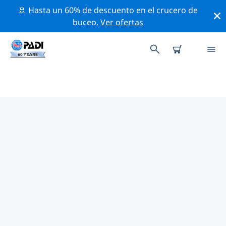
🚢 Hasta un 60% de descuento en el crucero de
buceo.
Ver ofertas
LAS MEJORES ACTIVIDADES
PROFESIONALES CERCA DE
SAMOS
Descubre los eventos y actividades profesionales que
se realizan cerca de Samos con la ayuda de los filtros
de arriba o con el mapa interactivo.