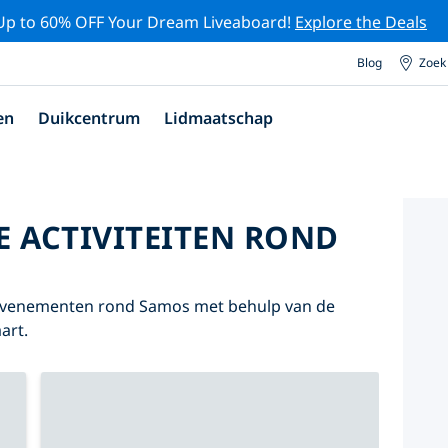
Up to 60% OFF Your Dream Liveaboard!
Explore the Deals
Blog
Zoek
en
Duikcentrum
Lidmaatschap
E ACTIVITEITEN ROND
n evenementen rond Samos met behulp van de
art.