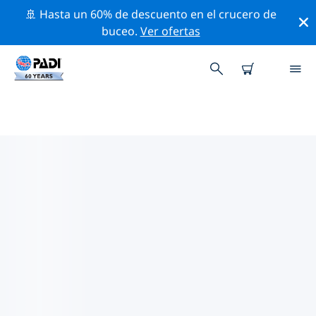
🚢 Hasta un 60% de descuento en el crucero de
buceo.
Ver ofertas
LAS MEJORES ACTIVIDADES
PROFESIONALES CERCA DE SAN
LUIS
Descubre los eventos y actividades profesionales que
se realizan cerca de San Luis con la ayuda de los filtros
de arriba o con el mapa interactivo.