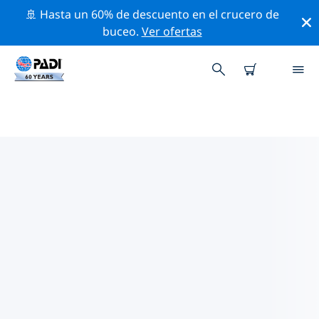
🚢 Hasta un 60% de descuento en el crucero de
buceo.
Ver ofertas
LAS MEJORES ACTIVIDADES
PROFESIONALES CERCA DE
SIBERIA
Descubre los eventos y actividades profesionales que
se realizan cerca de Siberia con la ayuda de los filtros
de arriba o con el mapa interactivo.