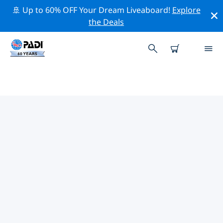
🚢 Up to 60% OFF Your Dream Liveaboard!
Explore
the Deals
TOP PROFESSIONELE
ACTIVITEITEN ROND SIBERIË
Ontdek de professionele activiteiten en evenementen
rond Siberië met behulp van de bovenstaande filters
of de interactieve kaart.