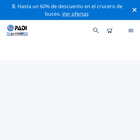
🚢 Hasta un 60% de descuento en el crucero de
buceo.
Ver ofertas
LAS MEJORES ACTIVIDADES
PROFESIONALES CERCA DE
VERONA
Descubre los eventos y actividades profesionales que
se realizan cerca de Verona con la ayuda de los filtros
de arriba o con el mapa interactivo.