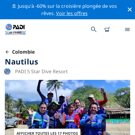
🚢 Jusqu'à -60% sur la croisière plongée de vos
rêves.
Voir les offres
Colombie
Nautilus
PADI 5 Star Dive Resort
AFFICHER TOUTES LES 17 PHOTOS