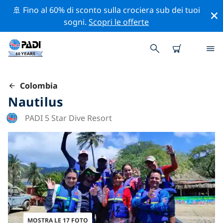
🚢 Fino al 60% di sconto sulla crociera sub dei tuoi
sogni.
Scopri le offerte
Colombia
Nautilus
PADI 5 Star Dive Resort
MOSTRA LE 17 FOTO