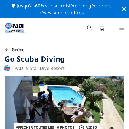
🚢 Jusqu'à -60% sur la croisière plongée de vos
rêves.
Voir les offres
Grèce
Go Scuba Diving
PADI 5 Star Dive Resort
AFFICHER TOUTES LES 16 PHOTOS
VIDÉO