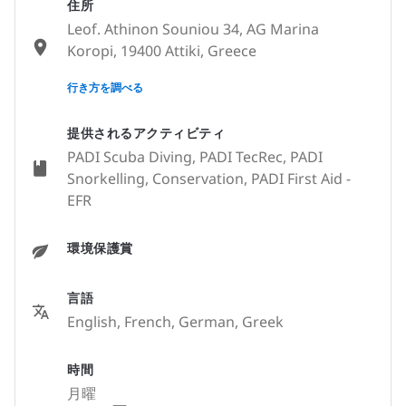
住所
Leof. Athinon Souniou 34, AG Marina
Koropi, 19400 Attiki, Greece
None
行き方を調べる
提供されるアクティビティ
PADI Scuba Diving, PADI TecRec, PADI
Snorkelling, Conservation, PADI First Aid -
EFR
環境保護賞
言語
English, French, German, Greek
時間
月曜
—