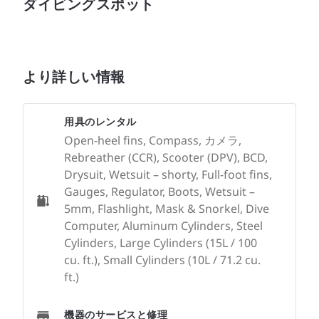
ダイビングスポット
より詳しい情報
用具のレンタル
Open-heel fins, Compass, カメラ,
Rebreather (CCR), Scooter (DPV), BCD,
Drysuit, Wetsuit – shorty, Full-foot fins,
Gauges, Regulator, Boots, Wetsuit –
5mm, Flashlight, Mask & Snorkel, Dive
Computer, Aluminum Cylinders, Steel
Cylinders, Large Cylinders (15L / 100
cu. ft.), Small Cylinders (10L / 71.2 cu.
ft.)
機器のサービスと修理