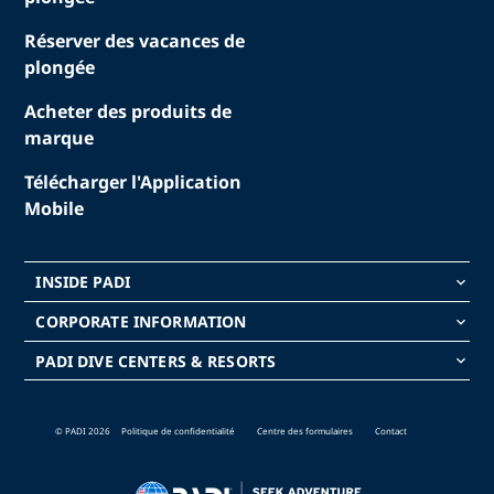
Réserver des vacances de
plongée
Acheter des produits de
marque
Télécharger l'Application
Mobile
INSIDE PADI
keyboard_arrow_down
CORPORATE INFORMATION
keyboard_arrow_down
PADI DIVE CENTERS & RESORTS
keyboard_arrow_down
© PADI 2026
Politique de confidentialité
Centre des formulaires
Contact