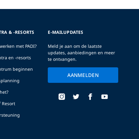
TRA & -RESORTS
E-MAILUPDATES
erken met PADI?
Meld je aan om de laatste
updates, aanbiedingen en meer
tra en -resorts
te ontvangen.
entrum beginnen
AANMELDEN
fsplanning
het?
f Resort
rsteuning