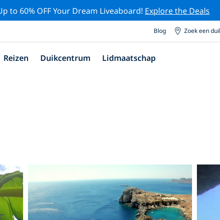
Up to 60% OFF Your Dream Liveaboard!
Explore the Deals
Blog
Zoek een du
Reizen
Duikcentrum
Lidmaatschap