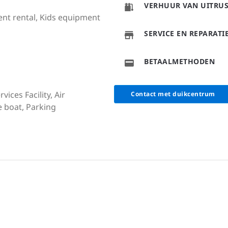
VERHUUR VAN UITRU
ment rental, Kids equipment
SERVICE EN REPARAT
BETAALMETHODEN
ices Facility, Air
Contact met duikcentrum
e boat, Parking