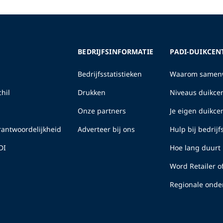
BEDRIJFSINFORMATIE
PADI-DUIKCEN
Bedrijfsstatistieken
Waarom samenw
hil
Drukken
Niveaus duikcen
Onze partners
Je eigen duikc
erantwoordelijkheid
Adverteer bij ons
Hulp bij bedrij
DI
Hoe lang duurt 
Word Retailer o
Regionale onde