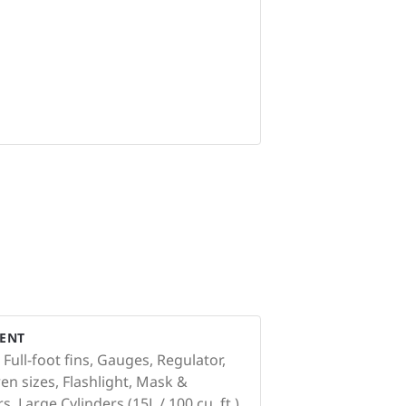
ENT
 Full-foot fins, Gauges, Regulator,
en sizes, Flashlight, Mask &
s, Large Cylinders (15L / 100 cu. ft.),