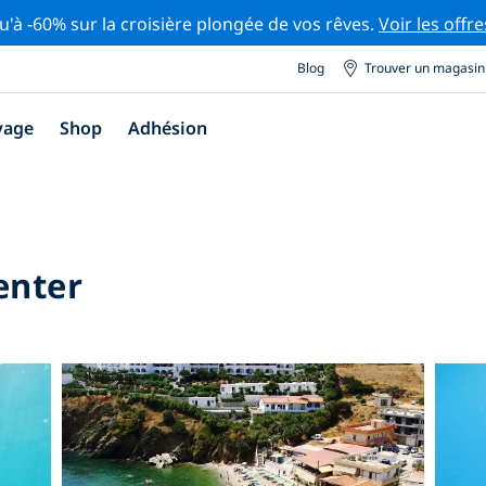
u'à -60% sur la croisière plongée de vos rêves.
Voir les offre
Blog
Trouver un magasin
yage
Shop
Adhésion
enter