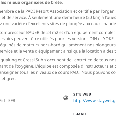
 les mieux organisées de Crète.
bre de la PADI Resort Association et certifié par l'organis
 et de service. À seulement une demi-heure (20 km) à l'ouest 
z une variété d'excellents sites de plongée aux eaux chaudes 
 compresseur BAUER de 24 m2 et d'un équipement complet e
ervoirs peuvent être utilisés pour les versions DIN et YOK
 équipés de moteurs hors-bord qui amènent nos plongeurs ce
ervice et la vente d'équipement ainsi que la location à des t
Aqualung et Cressi.Sub s'occupent de l'entretien de tous no
ant de l'oxygène. L'équipe est composée d'instructeurs et
enseigner tous les niveaux de cours PADI. Nous pouvons c
 et grec.
SITE WEB
Aid - EFR
http://www.staywet.g
E-MAIL