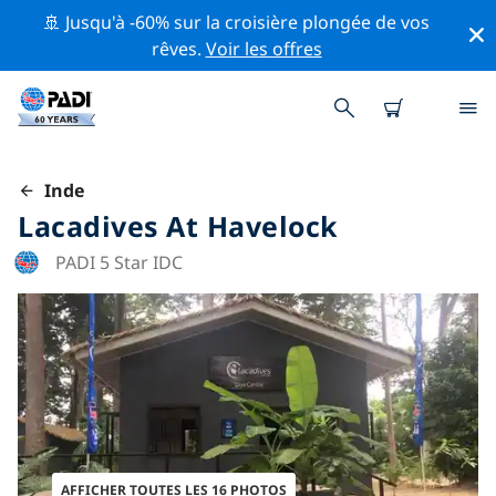
🚢 Jusqu'à -60% sur la croisière plongée de vos
rêves.
Voir les offres
Inde
Lacadives At Havelock
PADI 5 Star IDC
AFFICHER TOUTES LES 16 PHOTOS