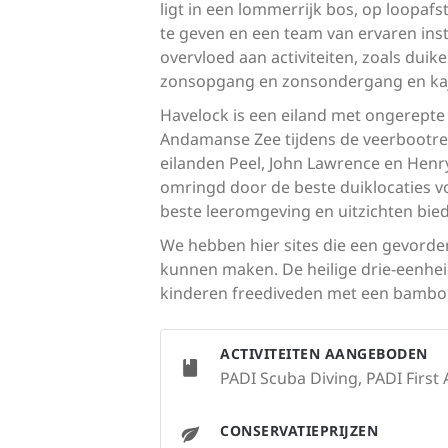
ligt in een lommerrijk bos, op loop
te geven en een team van ervaren inst
overvloed aan activiteiten, zoals du
zonsopgang en zonsondergang en kaja
Havelock is een eiland met ongerepte 
Andamanse Zee tijdens de veerbootreis
eilanden Peel, John Lawrence en Henr
omringd door de beste duiklocaties vo
beste leeromgeving en uitzichten bi
We hebben hier sites die een gevorde
kunnen maken. De heilige drie-eenheid
kinderen freediveden met een bamboe 
ACTIVITEITEN AANGEBODEN
PADI Scuba Diving, PADI First 
CONSERVATIEPRIJZEN