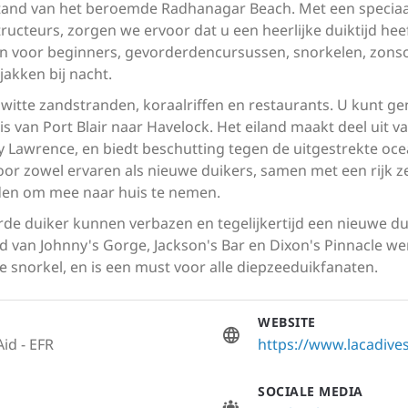
afstand van het beroemde Radhanagar Beach. Met een speci
ructeurs, zorgen we ervoor dat u een heerlijke duiktijd he
iken voor beginners, gevorderdencursussen, snorkelen, zons
kken bij nacht.
witte zandstranden, koraalriffen en restaurants. U kunt gen
 van Port Blair naar Havelock. Het eiland maakt deel uit v
y Lawrence, en biedt beschutting tegen de uitgestrekte oce
or zowel ervaren als nieuwe duikers, samen met een rijk ze
eden om mee naar huis te nemen.
rde duiker kunnen verbazen en tegelijkertijd een nieuwe 
 van Johnny's Gorge, Jackson's Bar en Dixon's Pinnacle wer
snorkel, en is een must voor alle diepzeeduikfanaten.
WEBSITE
Aid - EFR
https://www.lacadive
SOCIALE MEDIA