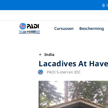
🚢 
Cursussen
Bescherming
India
Lacadives At Have
PADI 5-sterren IDC