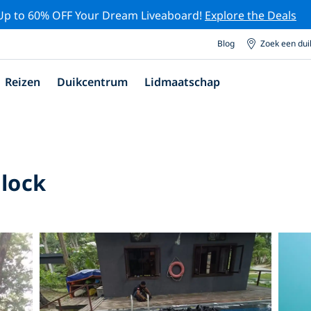
Up to 60% OFF Your Dream Liveaboard!
Explore the Deals
Blog
Zoek een du
Reizen
Duikcentrum
Lidmaatschap
lock