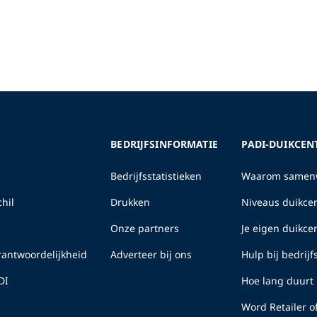
BEDRIJFSINFORMATIE
PADI-DUIKCEN
Bedrijfsstatistieken
Waarom samenw
hil
Drukken
Niveaus duikcen
Onze partners
Je eigen duikc
erantwoordelijkheid
Adverteer bij ons
Hulp bij bedrij
DI
Hoe lang duurt 
Word Retailer o