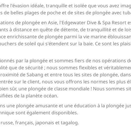
fre l'évasion idéale, tranquille et isolée que vous avez im
s de belles plages de poche et de sites de plongée avec tu
nations de plongée en Asie, l'Edgewater Dive & Spa Resort e
iants à distance en quête de détente, de tranquillité et de l
nce enrichissante de plongée parmi la vie marine éblouissan
chers de soleil qui s'étendent sur la baie. Ce sont les plais
ionnés par la plongée et sommes fiers de nos opérations 
alité que de sécurité ; nous sommes flexibles et véritablem
oximité de Sabang et entre tous les sites de plongée, dans 
ntrée sur le client, nous vous offrons les normes les plus é
bien sûr, une plongée de classe mondiale ! Nous sommes situ
ifiées de la planète océan.
s une plongée amusante et une éducation à la plongée jus
hnique sont également disponibles.
russe, français, japonais et tagalog.