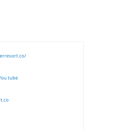
rresort.co/
You tube
t.co