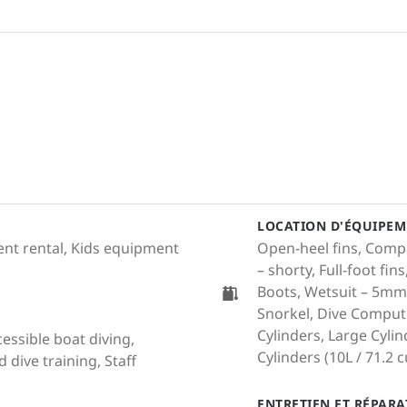
LOCATION D'ÉQUIPEM
ment rental, Kids equipment
Open-heel fins, Compa
– shorty, Full-foot fi
Boots, Wetsuit – 5mm,
Snorkel, Dive Compute
Cylinders, Large Cylind
cessible boat diving,
Cylinders (10L / 71.2 cu
dive training, Staff
ENTRETIEN ET RÉPAR