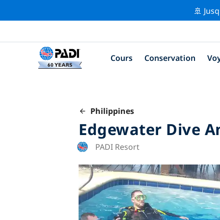
🚢 Jusq
Cours
Conservation
Vo
Philippines
Edgewater Dive An
PADI Resort