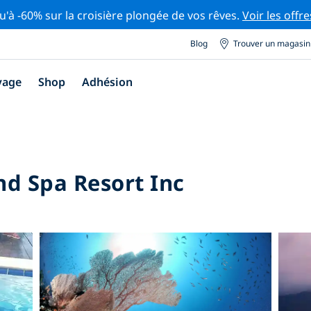
u'à -60% sur la croisière plongée de vos rêves.
Voir les offre
Blog
Trouver un magasin
yage
Shop
Adhésion
d Spa Resort Inc