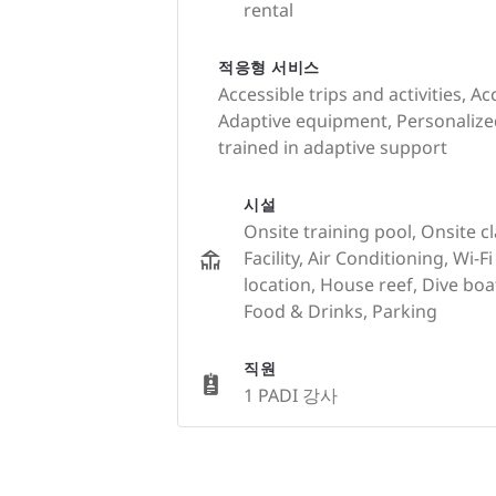
rental
적응형 서비스
Accessible trips and activities, Ac
Adaptive equipment, Personalized 
trained in adaptive support
시설
Onsite training pool, Onsite c
Facility, Air Conditioning, Wi-F
location, House reef, Dive bo
Food & Drinks, Parking
직원
1 PADI 강사