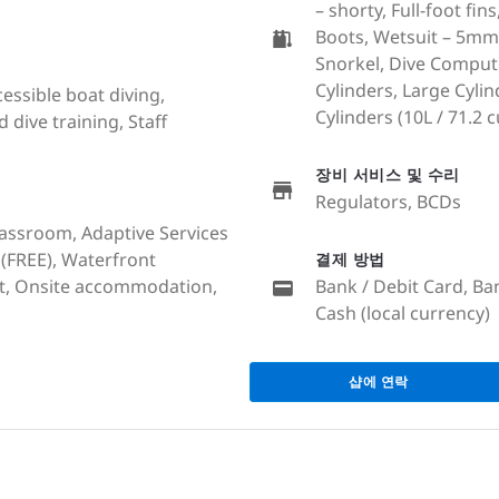
– shorty, Full-foot fi
Boots, Wetsuit – 5mm,
Snorkel, Dive Compute
Cylinders, Large Cylind
cessible boat diving,
Cylinders (10L / 71.2 cu
dive training, Staff
장비 서비스 및 수리
Regulators, BCDs
lassroom, Adaptive Services
i (FREE), Waterfront
결제 방법
at, Onsite accommodation,
Bank / Debit Card, Ba
Cash (local currency)
샵에 연락