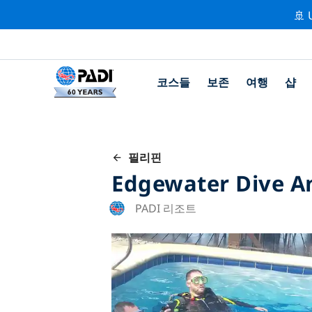
🚢 
코스들
보존
여행
샵
필리핀
Edgewater Dive An
PADI 리조트