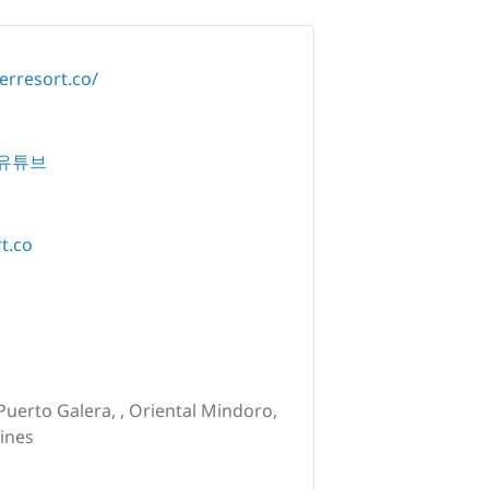
rresort.co/
유튜브
t.co
Puerto Galera, , Oriental Mindoro,
pines