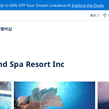
Up to 60% OFF Your Dream Liveaboard!
Explore the Deals
블로그
멤버십
d Spa Resort Inc