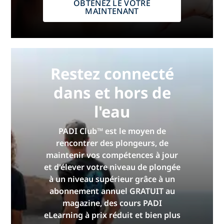
OBTENEZ LE VÔTRE
MAINTENANT
Restez connecté
dans et hors de
l'eau
PADI Club™ est le moyen de
rencontrer des plongeurs, de
maintenir vos compétences à jour
et d'élever votre niveau de plongée
à un niveau supérieur grâce à un
abonnement annuel GRATUIT au
magazine, des cours PADI
eLearning à prix réduit et bien plus