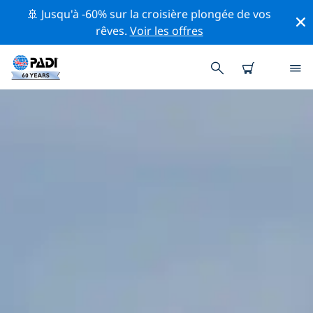
🚢 Jusqu'à -60% sur la croisière plongée de vos
rêves.
Voir les offres