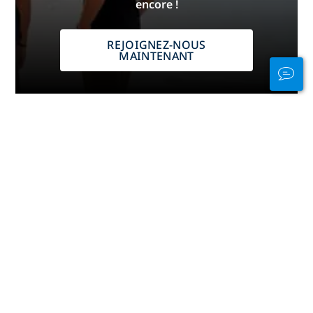
encore !
REJOIGNEZ-NOUS
MAINTENANT
Publicité
Plongée par continent
Afrique
Amérique centrale
Amérique du Nord
Amérique du Sud
Asie
Caraïbes
Europe
Le Pacifique