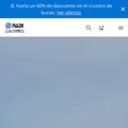
🚢 Hasta un 60% de descuento en el crucero de
buceo.
Ver ofertas