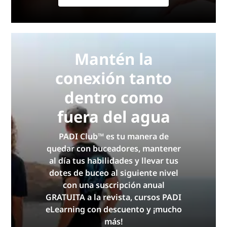
Mantén la
conexión tanto
dentro como
fuera del agua
PADI Club™ es tu manera de
quedar con buceadores, mantener
al día tus habilidades y llevar tus
dotes de buceo al siguiente nivel
con una suscripción anual
GRATUITA a la revista, cursos PADI
eLearning con descuento y ¡mucho
más!