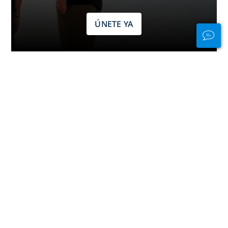
ÚNETE YA
Publicidad
Buceo por continentes
África
América Central
América del Norte
América del Sur
Asia
Caribe
El Pacífico
Europa