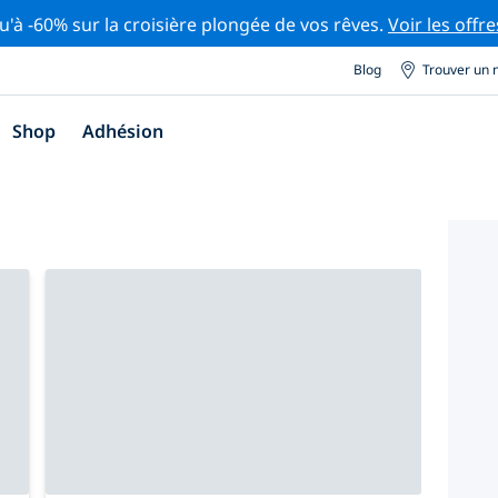
u'à -60% sur la croisière plongée de vos rêves.
Voir les offre
Blog
Trouver un 
Shop
Adhésion