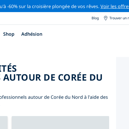
u'à -60% sur la croisière plongée de vos rêves.
Voir les offre
Blog
Trouver un 
Shop
Adhésion
ITÉS
 AUTOUR DE CORÉE DU
ofessionnels autour de Corée du Nord à l'aide des
.