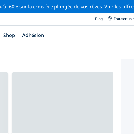
u'à -60% sur la croisière plongée de vos rêves.
Voir les offre
Blog
Trouver un 
Shop
Adhésion