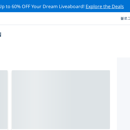
Up to 60% OFF Your Dream Liveaboard!
Explore the Deals
블로
십