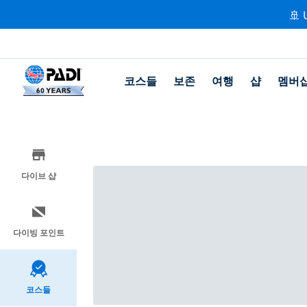
🚢 
코스들
보존
여행
샵
멤버
다이브 샵
다이빙 포인트
코스들