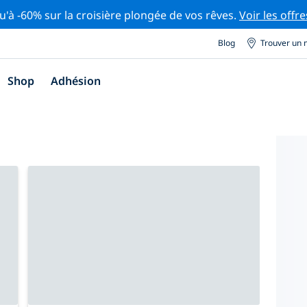
u'à -60% sur la croisière plongée de vos rêves.
Voir les offre
Blog
Trouver un 
Shop
Adhésion