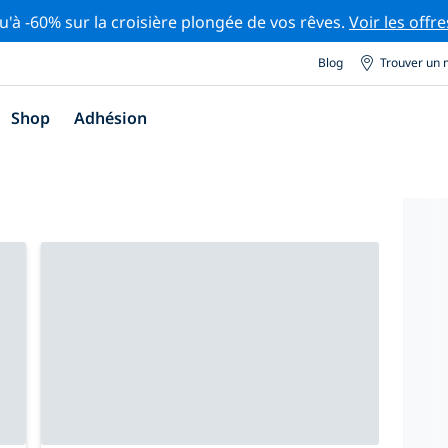
u'à -60% sur la croisière plongée de vos rêves.
Voir les offre
Blog
Trouver un 
Shop
Adhésion