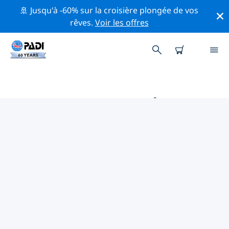
🚢 Jusqu'à -60% sur la croisière plongée de vos
rêves.
Voir les offres
PRINCIPALES ACTIVITÉS
PROFESSIONNELLES AUTOUR DE
STOKE-ON-TRENT
Découvrez les activités et événements professionnels
autour de Stoke-on-Trent à l'aide des filtres ci-dessus
ou de la carte interactive.