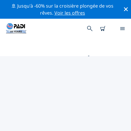
🚢 Jusqu'à -60% sur la croisière plongée de vos
rêves.
Voir les offres
PRINCIPALES ACTIVITÉS
PROFESSIONNELLES AUTOUR DE
CHEMNITZ
Découvrez les activités et événements professionnels
autour de Chemnitz à l'aide des filtres ci-dessus ou de
la carte interactive.