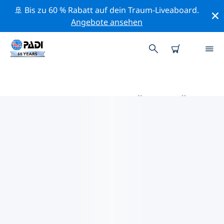
🚢 Bis zu 60 % Rabatt auf dein Traum-Liveaboard.
Angebote ansehen
DIE BESTEN AKTIVITÄTEN FÜR
PROFIS IM UMKREIS VON
CHEMNITZ | PADI
Mithilfe der Filter und der interaktiven Karte kannst du
alle Aktivitäten für professionelle Taucher im Umkreis
von Chemnitz erkunden.