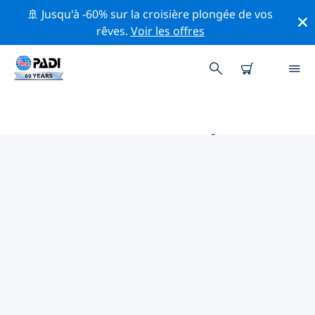
🚢 Jusqu'à -60% sur la croisière plongée de vos
rêves.
Voir les offres
PRINCIPALES ACTIVITÉS
PROFESSIONNELLES AUTOUR DE
GREENSBORO
Découvrez les activités et événements professionnels
autour de Greensboro à l'aide des filtres ci-dessus ou
de la carte interactive.