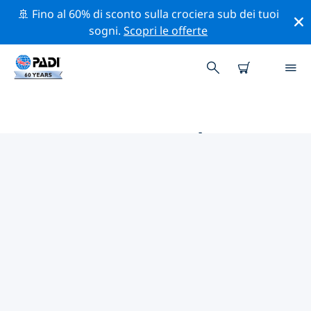
🚢 Fino al 60% di sconto sulla crociera sub dei tuoi
sogni.
Scopri le offerte
LE MIGLIORI ATTIVITÀ
PROFESSIONALI VICINO A
GREENSBORO
Scopri le attività professionali e gli eventi vicino a
Greensboro con l'aiuto dei filtri qui sopra o della
mappa interattiva.