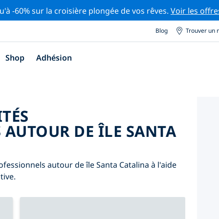
u'à -60% sur la croisière plongée de vos rêves.
Voir les offre
Blog
Trouver un 
Shop
Adhésion
ITÉS
 AUTOUR DE ÎLE SANTA
fessionnels autour de île Santa Catalina à l'aide
tive.