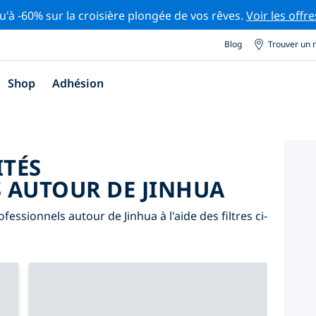
u'à -60% sur la croisière plongée de vos rêves.
Voir les offre
Blog
Trouver un 
Shop
Adhésion
ITÉS
 AUTOUR DE JINHUA
essionnels autour de Jinhua à l'aide des filtres ci-